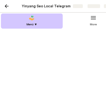
Yinyang Seo Local Telegram
Share
Explore
Menú 🔽
More
Youtube (Cursos)
Canales de youtube
Freskan
Canal de YouTube de Edu ( Reseñas, Local Guide, Seo
Local)
https://www.youtube.com/results?