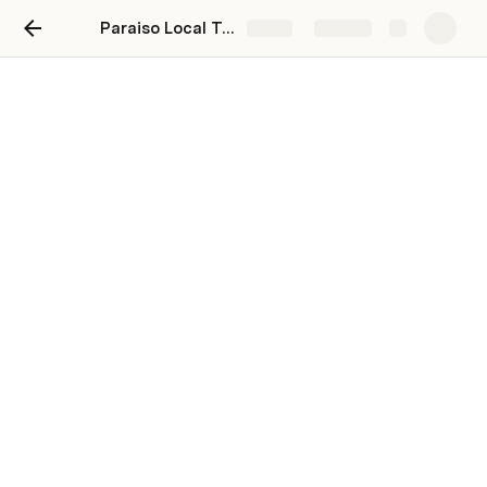
Paraiso Local Template
Share
Explore
Paraíso Local para
Rank&Rent
Eduardo Laborda
EL
Estado: 
Permanentemente cerrado
Permanentemente cerrado