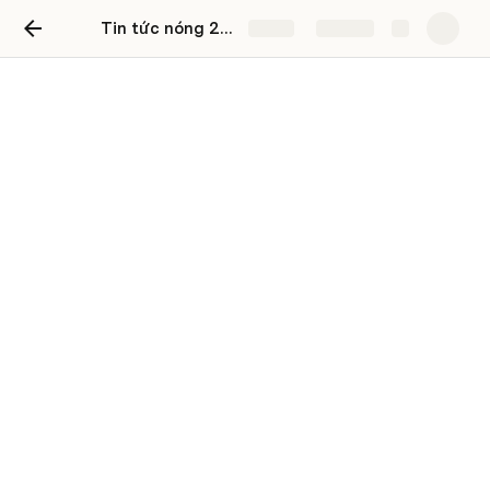
Tin tức nóng 24h – Mỹ và Canada điều tàu chiến qua eo biển Đài Loan, TQ phản ứng gắt
Share
Explore
Tin tức nóng 24h – Mỹ và
Canada điều tàu chiến qua
eo biển Đài Loan, TQ phản
ứng gắt
duc nguyencong
DN