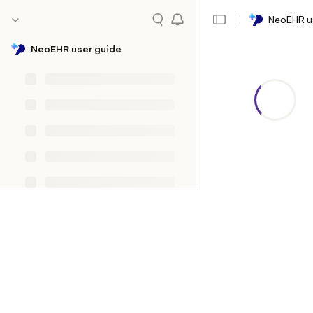
NeoEHR u
NeoEHR user guide