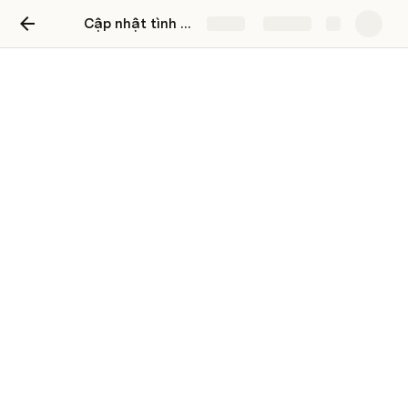
Cập nhật tình hình report
Share
Explore
Cập nhật tình hình report
Bug Hunter
BH
Có 3 nhóm report
1. Report vượt ngưỡng (DONE)
Vượt ngưỡng ngày (DONE)
Design
: 
Figma