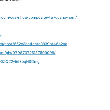
nh.com/cua-nhua-composite-tai-quang-nam/
R
com/post/652e3ae4defe8839bf46a2bd
.com/pin/979673725187599098/
A0zv0ZQ22y558eqNSDmg