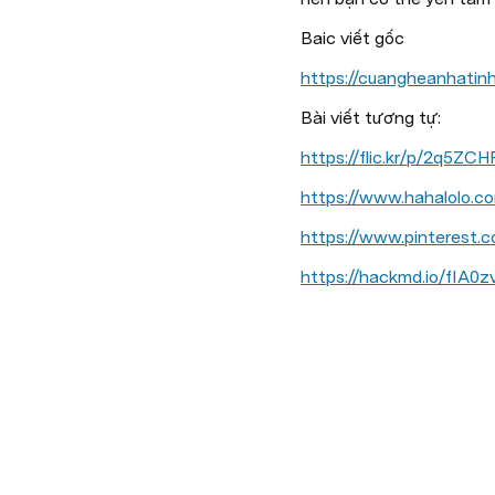
Baic viết gốc
https://cuangheanhati
Bài viết tương tự:
https://flic.kr/p/2q5ZCH
https://www.hahalolo.
https://www.pinterest
https://hackmd.io/fI