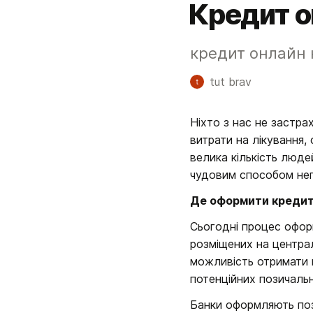
Кредит о
кредит онлайн н
tut brav
Ніхто з нас не застра
витрати на лікування,
велика кількість людей
чудовим способом нег
Де оформити кредит 
Сьогодні процес оформ
розміщених на централ
можливість отримати г
потенційних позичаль
Банки оформляють пози