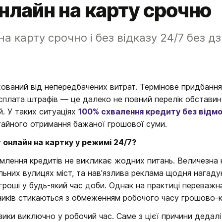
нлайн на карту срочно
а карту срочно і без відказу 24/7 без дз
хований від непередбачених витрат. Термінове придбання 
 сплата штрафів — це далеко не повний перелік обставин,
. У таких ситуаціях 
100% схвалення кредиту без відмов
айного отримання бажаної грошової суми.
онлайн на картку у режимі 24/7?
лення кредитів не викликає жодних питань. Величезна кіл
ьних вулицях міст, та нав'язлива реклама щодня нагаду
роші у будь-який час доби. Однак на практиці переважна 
ників стикаються з обмеженням робочого часу грошово-к
ки виключно у робочий час. Саме з цієї причини дедалі