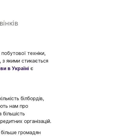
вінків
побутової техніки, 
 з якими стикається 
и в Україні
 є 
ькість білбордів, 
ють нам про 
більшість 
редитних організацій.
 більше громадян 