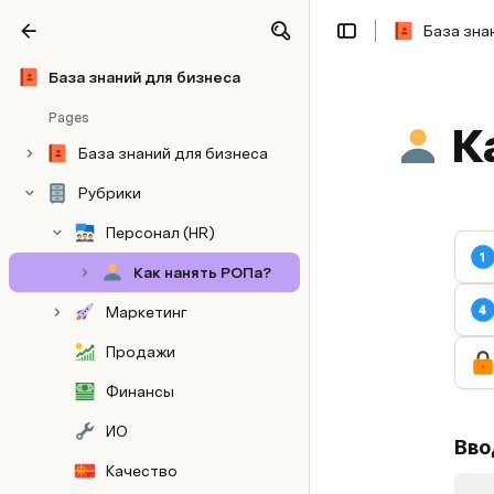
База зна
Share
Explore
База знаний для бизнеса
Pages
К
База знаний для бизнеса
Рубрики
Персонал (HR)
Как нанять РОПа?
Маркетинг
Продажи
Финансы
ИО
Вво
Качество