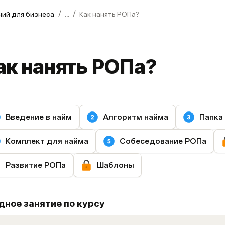
/
/
ний для бизнеса
...
Как нанять РОПа?
ак нанять РОПа?
Введение в найм
Алгоритм найма
Папка
Комплект для найма
Собеседование РОПа
Развитие РОПа
Шаблоны
дное занятие по курсу