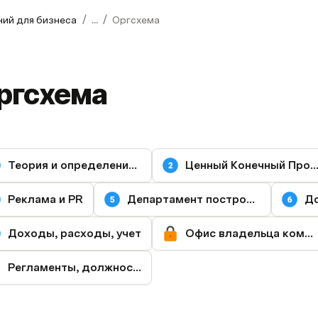
/
/
ний для бизнеса
...
Оргсхема
ргсхема
Теория и определения схемы
Ценный Конечный Проду
Реклама и PR
Департамент построения
До
Доходы, расходы, учет
Офис владельца компании
Регламенты, должностные папки