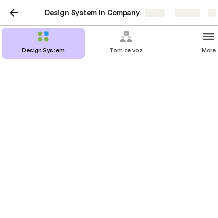
Design System In Company
Share
Explore
Design System
Tom de voz
More
Paleta de Cores
Direcionamentos Gerais
A paleta principal será composta de preto, branco e 
azul. As cores secundárias (amarelo, laranja e 
variações de azul) serão usadas para destaques 
e/ou detalhes. 
⚠️  Atenção
: Embora o azul seja uma das 