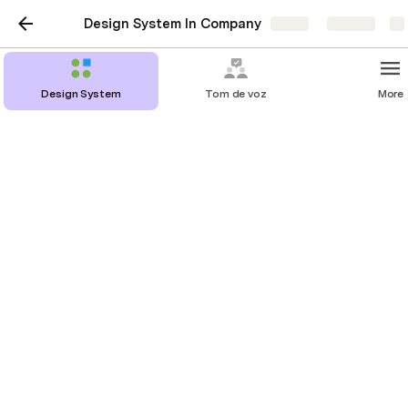
Design System In Company
Share
Explore
Design System
Tom de voz
More
Imagens Fotográficas
Direcionamentos gerais
Fotografias que representem o incomum, sem deixar 
de representar o RH. A ideia de "incomum" é a 
tradução visual do "seja triângulo" e deve estar no 
DNA da Conquer. É uma maneira de inserir o 
triângulo de maneira não óbvia, como fio condutor.
Recomendações
Uso de fotografias em preto e branco em conjunto 
com uso de fotografias coloridas dessaturadas 