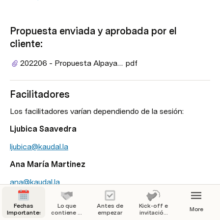
Propuesta enviada y aprobada por el 
cliente:
202206 - Propuesta Alpayana - Misiones de Aprendizaje (1).
pdf
Facilitadores
Los facilitadores varían dependiendo de la sesión:
Ljubica Saavedra
ljubica@kaudal.la
Ana María Martinez
ana@kaudal.la
Herman Marin
Fechas
Lo que
Antes de
Kick-off e
More
Importantes
contiene el
empezar
invitación
herman@kaudal.la
programa
inicial