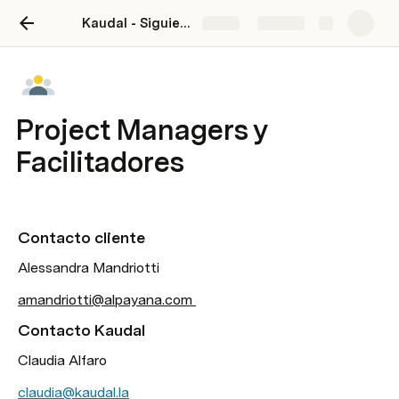
Kaudal - Siguientes Pasos - ALPAYANA
Share
Explore
Project Managers y
Facilitadores
Contacto cliente
Alessandra Mandriotti
amandriotti@alpayana.com 
Contacto Kaudal
Claudia Alfaro
claudia@kaudal.la