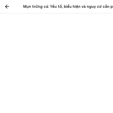
Mụn trứng cá: Yếu tố, biểu hiện và nguy cơ cần p
Mụn trứng cá: Yếu tố,
biểu hiện và nguy cơ cần
phải biết
Chuyên Gia Trị Mụn
Mụn trứng cá là triệu chứng viêm mạn tính của nang 
lông tuyến bã. Mụn trứng cá phổ biến ở mọi lứa tuổi 
nhưng đánh vào nhiều ở thanh thiếu niên. Vì thế, 
trong bài viết này tôi sẽ gửi đến vấn đề về mụn 
trứng cá chi tiết nhất cho bạn có các liệu pháp 