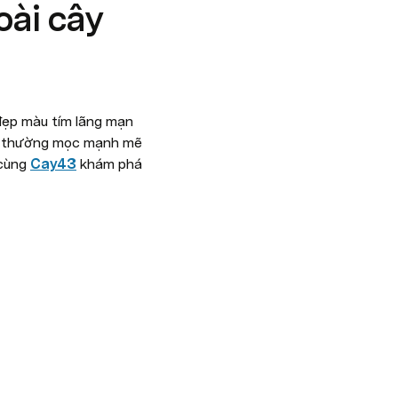
oài cây
đẹp màu tím lãng mạn 
c, thường mọc mạnh mẽ 
cùng 
Cay43
khám phá 