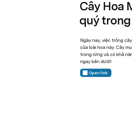
Cây Hoa M
quý trong
Ngày nay, việc trồng câ
của loài hoa này. Cây m
trong rừng và có khả năn
ngay bên dưới!
Open link