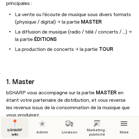
principales :
La vente ou l’écoute de musique sous divers formats 
(physique / digital) → la partie 
MASTER
La diffusion de musique (radio / télé / concerts / ...) → 
la partie 
ÉDITIONS
La production de concerts → la partie 
TOUR
1. Master
bSHARP vous accompagne sur la partie 
MASTER
 en 
étant votre partenaire de distribution, et vous reverse 
les revenus issus de la consommation de la musique que 
vous produisez.
bSHARP
Marketing :
Admin
Livraison
More
wiki
publicité
Il y a un second type de revenus auxquels vous êtes 