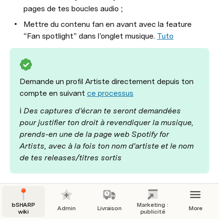
pages de tes boucles audio ;
Mettre du contenu fan en avant avec la feature 
“Fan spotlight” dans l’onglet musique. 
Tuto
Demande un profil Artiste directement depuis ton 
compte en suivant 
ce processus
ℹ️ 
Des captures d’écran te seront demandées 
pour justifier ton droit à revendiquer la musique, 
prends-en une de la page web Spotify for 
Artists, avec à la fois 
ton nom d'artiste et le nom 
de tes releases/titres sortis
Indispensable pour la promo
bSHARP
Marketing :
Admin
Livraison
More
wiki
publicité
Utiliser ta musique sur TikTok est essentiel pour gagner 