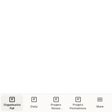
Faire la promotion du post
Post
Envoyer la version à Sacha Bettach
Relation Speaker
Organisation
Projets
Projets
Daily
More
Full
Nouvo
Formations
Média