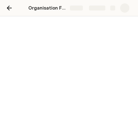
Organisation Full
Share
Explore
NumActu - Projet Podcast
Sacha Bettach
podcast Sacha
Enregistrer ma voix
Montage
Mixer le tout
Montage
Poster sur Linkedin
Post