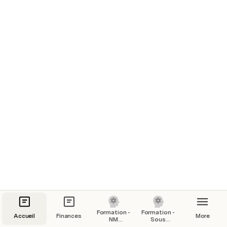
Formation -
Formation -
Accueil
Finances
More
NM
Sous
Formation
traitance