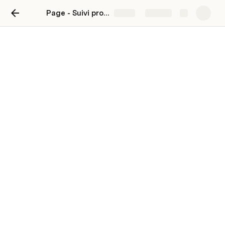
Page - Suivi projets
Share
Explore
LinkedIn
Table 4
Name
Column 2
Column 3