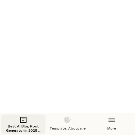
egestas pretium aenean pharetra magna ac. Vel quam 
elementum pulvinar etiam non quam lacus suspendisse. 
Tellus orci ac auctor augue mauris augue neque gravida 
in. 
Enim eu turpis egestas pretium 
aenean pharetra magna ac.
Best AI Blog Post
Template: About me
More
Generator in 2025 –
How to Choose the