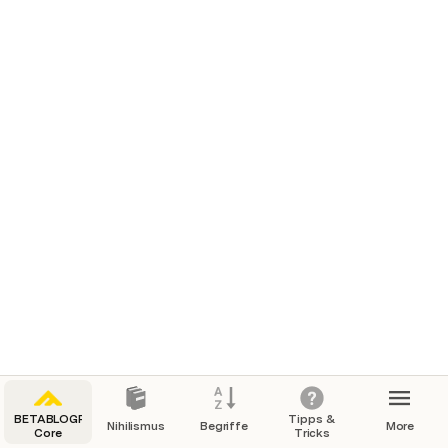
BETABLOGR
Tipps &
Nihilismus
Begriffe
More
Core
Tricks