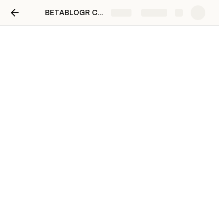
BETABLOGR CORE
Share
Explore
Neo-Existenzialismus
Dieser Text ist gerade am Entstehen.