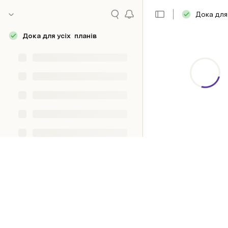
Дока для 
Дока для усіх планів