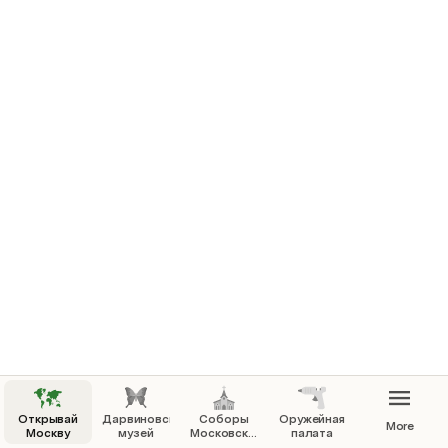
Открывай
Дарвиновский
Соборы
Оружейная
More
Москву
музей
Московского
палата
Кремля