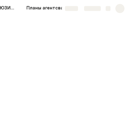
СКРИПТ ДЛЯ ЭКСКЛЮЗИВА АРЕНДА КВ
Планы агентсва
More
Share
Explore