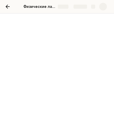
Физические лаборатории, сентябрь, 7-9
Share
Explore
Добро пожаловать на
физические лаборатории!
Тема месяца: основные понятия физики
🧨 Что нужно подготовить для опытов 🧨