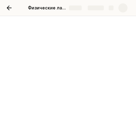
Физические лаборатории, январь, 10-11
Share
Explore
Добро пожаловать на
физические лаборатории!
Тема месяца: силы в физике 
🧨 Что нужно подготовить для опытов 🧨