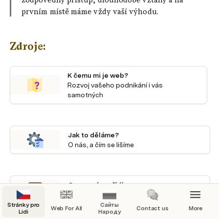
prvním místě máme vždy vaší výhodu.
Zdroje:
K čemu mi je web?
Rozvoj vašeho podnikání i vás 
samotných
Jak to děláme?
O nás, a čím se lišíme
Co pro vás zařídíme
Možnosti a ceník
Stránky pro
Сайты
Web For All
Contact us
More
Lidi
Народу