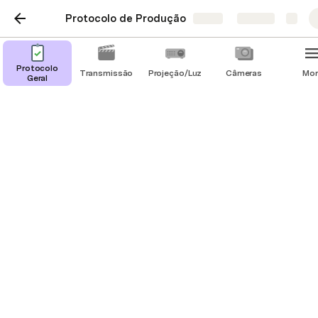
Protocolo de Produção
Share
Explore
Transicionando TVs
Protocolo
Transmissão
Projeção/Luz
Câmeras
Mor
Geral
Entre Proclaim e
Câmeras