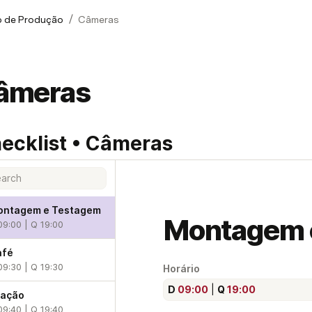
/
o de Produção
Câmeras
âmeras
ecklist • Câmeras
ontagem e Testagem
Montagem 
09:00 | Q 19:00
afé
09:30 | Q 19:30
Horário
D 
09:00
 | 
Q 
19:00
ração
09:40 | Q 19:40