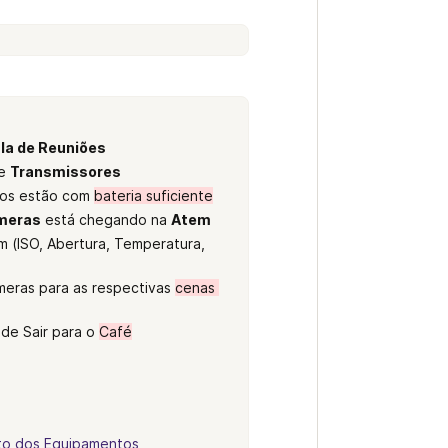
la de Reuniões
e 
Transmissores
tos estão com 
bateria suficiente
meras
 está chegando na 
Atem 
 (ISO, Abertura, Temperatura, 
meras para as respectivas 
cenas 
de Sair para o 
Café
o dos Equipamentos