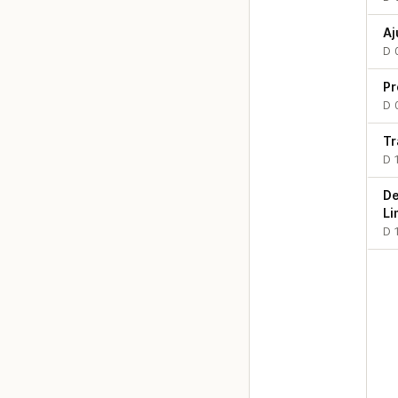
Aj
D 
Pr
D 
Tr
D 
D
Li
D 