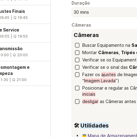
Duração
ustes Finais
30 mins
09:45 | Q 19:45
Câmeras
e Service
Câmeras
09:55 | Q 19:55
Buscar Equipamento na 
Sa
ansmissão
Montar 
Câmeras
, 
Tripés 
10:00 | Q 20:00
Verificar se os Equipamen
esmontagem e
Verificar se o sinal das 
Câ
mpeza
Fazer os 
ajustes
 de Imagem
11:30 | Q 21:00
“
Imagem Lavada
”)
Posicionar e regular as Câ
iniciais
desligar
 as Câmeras antes 
🛠️ 
Utilidades
Mapa de Armazenament