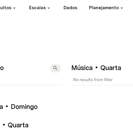
ultos
Escalas
Dados
Planejamento
go
Música • Quarta
No results from filter
ca • Domingo
 • Quarta