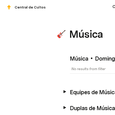
C
Central de Cultos
Música
Música • Domin
No results from filter
Equipes de Músi
Duplas de Música